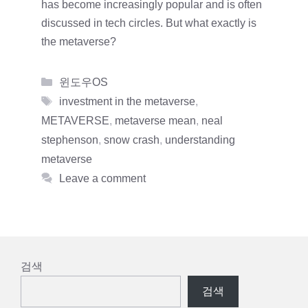
has become increasingly popular and is often
discussed in tech circles. But what exactly is
the metaverse?
Categories
윈도우OS
Tags
investment in the metaverse
,
METAVERSE
,
metaverse mean
,
neal
stephenson
,
snow crash
,
understanding
metaverse
Leave a comment
검색
검색